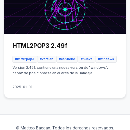
HTML2POP3 2.49f
#html2pop3
#versión
#contiene
#nueva
#windows
Versión 2.49f, contiene una nueva versión de "windows",
capaz de posicionarse en el Área de la Bandeja
2025-01-01
© Matteo Baccan. Todos los derechos reservados.