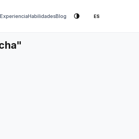
🌗
Experiencia
Habilidades
Blog
ES
tcha"