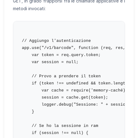
GET, in grado frapporsi fra le chiamate applicative e i
metodi invocati:
// Aggiungo l'autenticazione

app.use("/v1/barcode", function (req, res, next)
    var token = req.query.token;

    var session = null;

    // Provo a prendere il token

    if (token !== undefined && token.length !== 
        var cache = require('memory-caché);

        session = cache.get(token);

        logger.debug("Sessione: " + session);

    }

    // Se ho la sessione in ram

    if (session !== null) {
