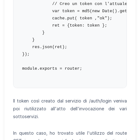
            // Creo un token con l'attuale times
            var token = md5(new Date().getMilli
            cache.put( token ,"ok");

            ret = {token: token };

        }

    }

    res.json(ret);

});

module.exports = router;

Il token così creato dal servizio di /auth/login veniva
poi riutilizzato all'atto dell'invocazione dei vari
sottoservizi.
In questo caso, ho trovato utile l'utilizzo del route