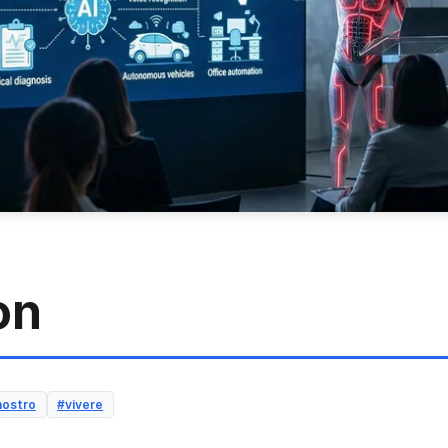
on
nostro
#vivere