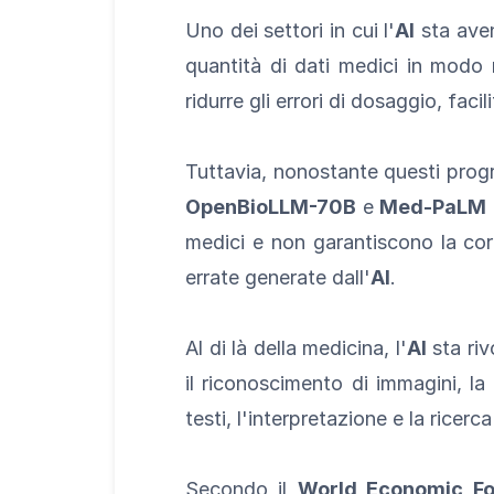
Uno dei settori in cui l'
AI
sta aven
quantità di dati medici in modo 
ridurre gli errori di dosaggio, faci
Tuttavia, nonostante questi progre
OpenBioLLM-70B
e
Med-PaLM
medici e non garantiscono la cor
errate generate dall'
AI
.
Al di là della medicina, l'
AI
sta riv
il riconoscimento di immagini, la
testi, l'interpretazione e la ricerc
Secondo il
World Economic F