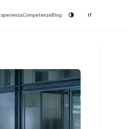
🌗
Esperienza
Competenze
Blog
IT