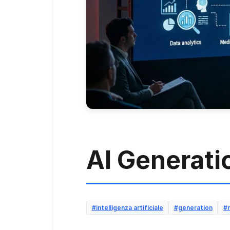
AI Generati
#intelligenza artificiale
#generation
#