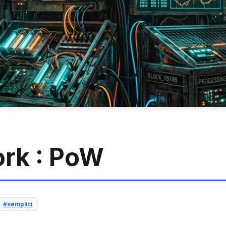
ork : PoW
#semplici