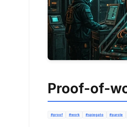
Proof-of-w
#proof
#work
#spiegato
#parole