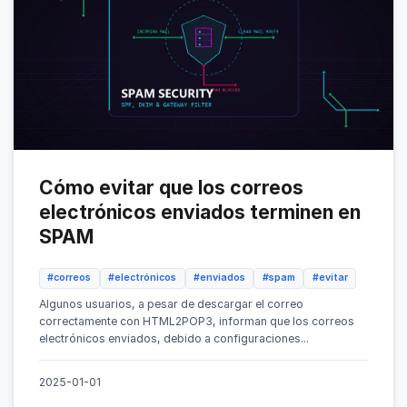
Cómo evitar que los correos
electrónicos enviados terminen en
SPAM
#correos
#electrónicos
#enviados
#spam
#evitar
Algunos usuarios, a pesar de descargar el correo
correctamente con HTML2POP3, informan que los correos
electrónicos enviados, debido a configuraciones...
2025-01-01