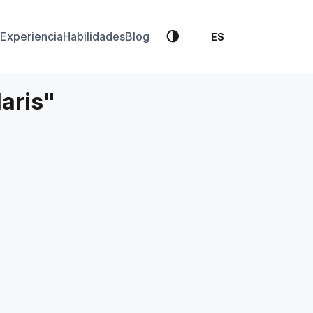
🌗
Experiencia
Habilidades
Blog
ES
laris"