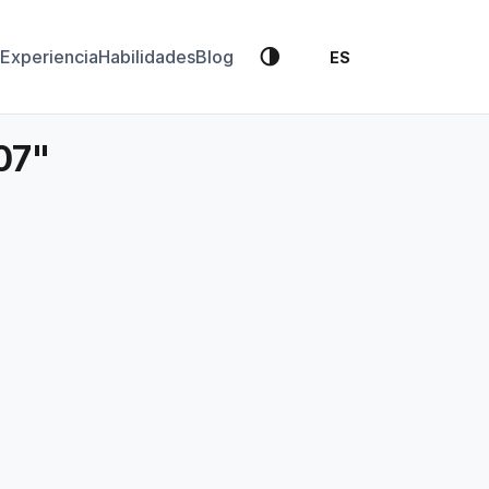
🌗
Experiencia
Habilidades
Blog
ES
07"