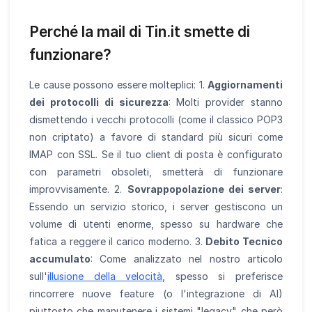
Perché la mail di Tin.it smette di
funzionare?
Le cause possono essere molteplici: 1.
Aggiornamenti
dei protocolli di sicurezza
: Molti provider stanno
dismettendo i vecchi protocolli (come il classico POP3
non criptato) a favore di standard più sicuri come
IMAP con SSL. Se il tuo client di posta è configurato
con parametri obsoleti, smetterà di funzionare
improvvisamente. 2.
Sovrappopolazione dei server
:
Essendo un servizio storico, i server gestiscono un
volume di utenti enorme, spesso su hardware che
fatica a reggere il carico moderno. 3.
Debito Tecnico
accumulato
: Come analizzato nel nostro articolo
sull'
illusione della velocità
, spesso si preferisce
rincorrere nuove feature (o l'integrazione di AI)
piuttosto che manutenere i sistemi "legacy" che però