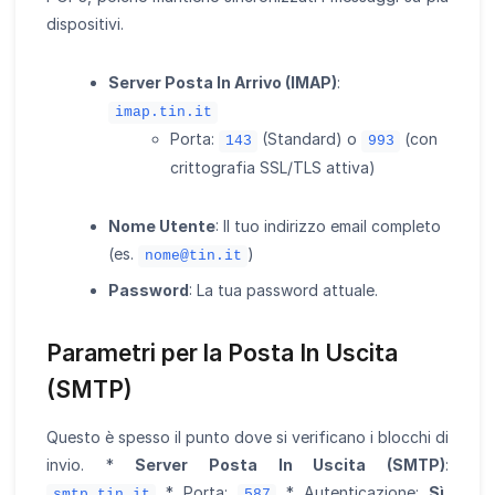
dispositivi.
Server Posta In Arrivo (IMAP)
:
imap.tin.it
Porta:
(Standard) o
(con
143
993
crittografia SSL/TLS attiva)
Nome Utente
: Il tuo indirizzo email completo
(es.
)
nome@tin.it
Password
: La tua password attuale.
Parametri per la Posta In Uscita
(SMTP)
Questo è spesso il punto dove si verificano i blocchi di
invio. *
Server Posta In Uscita (SMTP)
:
* Porta:
* Autenticazione:
Sì
,
smtp.tin.it
587