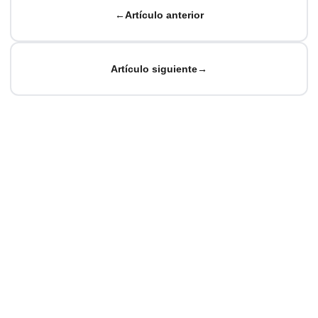
←
Artículo anterior
Artículo siguiente
→
© Matteo Baccan.
Todos los derechos reservados.
Hecho con pasión por la tecnología
Política de Privacidad
|
Política de Cookies