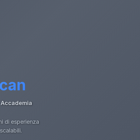
ccan
di Accademia
ni di esperienza
calabili.