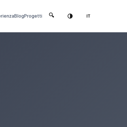
🔍
🌗
rienza
Blog
Progetti
IT